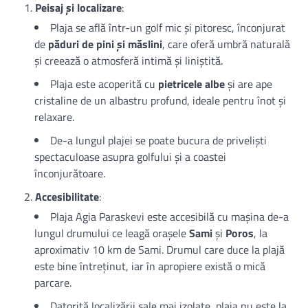
Peisaj și localizare
:
Plaja se află într-un golf mic și pitoresc, înconjurat
de
păduri de pini și măslini
, care oferă umbră naturală
și creează o atmosferă intimă și liniștită.
Plaja este acoperită cu
pietricele albe
și are ape
cristaline de un albastru profund, ideale pentru înot și
relaxare.
De-a lungul plajei se poate bucura de priveliști
spectaculoase asupra golfului și a coastei
înconjurătoare.
Accesibilitate
:
Plaja Agia Paraskevi este accesibilă cu mașina de-a
lungul drumului ce leagă orașele
Sami
și
Poros
, la
aproximativ 10 km de Sami. Drumul care duce la plajă
este bine întreținut, iar în apropiere există o mică
parcare.
Datorită localizării sale mai izolate, plaja nu este la