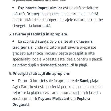
Explorarea împrejurimilor
este o altă activitate
plăcută. Drumețiile pe potecile din jurul plajei oferă
oportunități de a descoperi peisajele naturale superbe
și vegetația luxuriantă.
Taverne și facilități în apropiere
:
La scurtă distanță de plajă, se află o
tavernă
tradițională
, unde vizitatorii pot savura preparate
grecești autentice, inclusiv pește proaspăt și alte
specialități locale. Aceasta este ideală pentru o pauză
de prânz după o dimineață petrecută la plajă.
Priveliști și atracții din apropiere
:
Datorită locației sale în apropiere de
Sami
, plaja
Agia Paraskevi este perfectă pentru a combina o zi de
relaxare la plajă cu vizitarea unor atracții celebre din
zonă, cum ar fi
Peștera Melissani
sau
Peștera
Drogarati
.