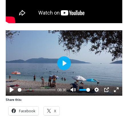
Play
08:36
Play
Mute
Settings
PIP
Enter
Share this:
fullsc
Facebook
X