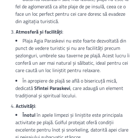
fel de aglomerată ca alte plaje de pe insulă, ceea ce o
face un loc perfect pentru cei care doresc să evadeze
din agitația turistică.
Atmosferă și facilități
:
Plaja Agia Paraskevi nu este foarte dezvoltată din
punct de vedere turistic și nu are facilități precum
șezlonguri, umbrele sau taverne pe plajă. Acest lucru îi
conferă un aer mai natural și sălbatic, ideal pentru cei
care caută un loc liniștit pentru relaxare.
În apropiere de plajă se află o bisericuță mică,
dedicată
Sfintei Paraskevi
, care adaugă un element
tradițional și spiritual locului.
Activități
:
Înotul
în apele limpezi și liniștite este principala
activitate pe plajă. Golful protejat oferă condiții
excelente pentru înot și snorkeling, datorită apei clare
și peisajului subacvatic stâncos.