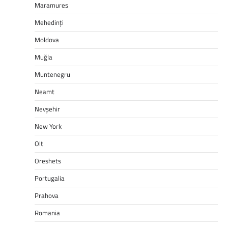
Maramures
Mehedinți
Moldova
Muğla
Muntenegru
Neamt
Nevşehir
New York
Olt
Oreshets
Portugalia
Prahova
Romania