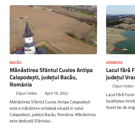
BACĂU
VRANCEA
Mănăstirea Sfântul Cuvios Antipa
Lacul fără F
Calapodești, județul Bacău,
județul Vr
România
Clipuri Video
Clipuri Video
April 19, 2022
Lacul Fără Fund e
localitatea Vint
Mănăstirea Sfântul Cuvios Antipa Calapodești
Acest lac de orig
este o mănăstire ortodoxă situată în satul
Calapodești, județul Bacău, România. Mănăstirea
este dedicată Sfântului…