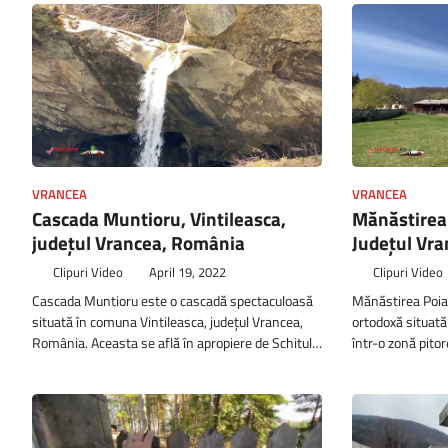
VRANCEA
VRANCEA
Cascada Muntioru, Vintileasca,
Mănăstirea
județul Vrancea, România
Județul Vr
Clipuri Video
April 19, 2022
Clipuri Video
Cascada Muntioru este o cascadă spectaculoasă
Mănăstirea Poia
situată în comuna Vintileasca, județul Vrancea,
ortodoxă situată
România. Aceasta se află în apropiere de Schitul…
într-o zonă pito