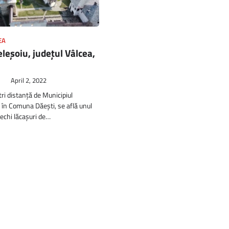
EA
eleşoiu, județul Vâlcea,
April 2, 2022
tri distanţă de Municipiul
în Comuna Dăeşti, se află unul
vechi lăcaşuri de…