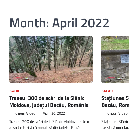
Month:
April 2022
BACĂU
BACĂU
Traseul 300 de scări de la Slănic
Stațiunea S
Moldova, județul Bacău, România
Bacău, Rom
Clipuri Video
April 20, 2022
Clipuri Video
Traseul 300 de scări de la Slănic Moldova este o
Stațiunea Slănic
atracție turistică populară din județul Bacău,
turistică popular