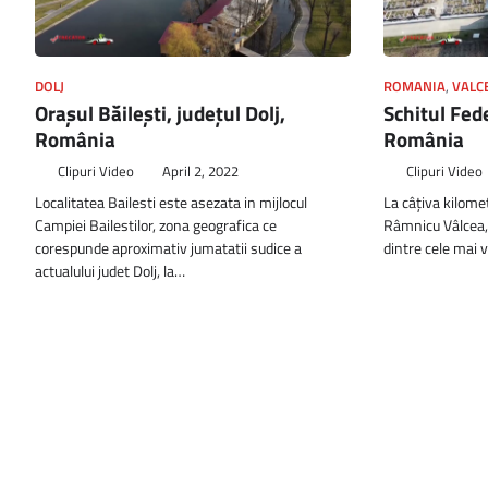
DOLJ
ROMANIA
,
VALC
Orașul Băilești, județul Dolj,
Schitul Fed
România
România
Clipuri Video
April 2, 2022
Clipuri Video
Localitatea Bailesti este asezata in mijlocul
La câţiva kilome
Campiei Bailestilor, zona geografica ce
Râmnicu Vâlcea, 
corespunde aproximativ jumatatii sudice a
dintre cele mai 
actualului judet Dolj, la…