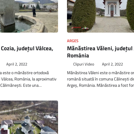
ARGES
Cozia, județul Vâlcea,
Mănăstirea Văleni, județul
România
April 2, 2022
Clipuri Video
April 2, 2022
a este o mănăstire ortodoxă
Mănăstirea Văleni este o mănăstire o
ul Vâlcea, România, la aproximativ
română situată în comuna Călinești din
 Călimănești. Este una…
Argeș, România. Mănăstirea a fost fo