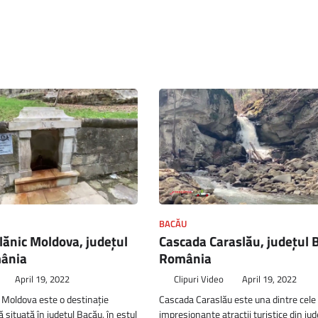
BACĂU
lănic Moldova, județul
Cascada Caraslău, județul 
ânia
România
April 19, 2022
Clipuri Video
April 19, 2022
 Moldova este o destinație
Cascada Caraslău este una dintre cele
ă situată în județul Bacău, în estul
impresionante atracții turistice din ju