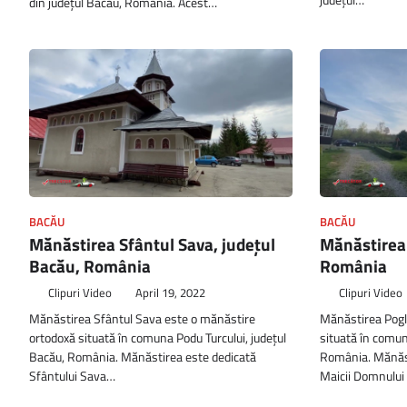
din județul Bacău, România. Acest…
BACĂU
BACĂU
Mănăstirea Sfântul Sava, județul
Mănăstirea 
Bacău, România
România
Clipuri Video
April 19, 2022
Clipuri Video
Mănăstirea Sfântul Sava este o mănăstire
Mănăstirea Pogl
ortodoxă situată în comuna Podu Turcului, județul
situată în comun
Bacău, România. Mănăstirea este dedicată
România. Mănăst
Sfântului Sava…
Maicii Domnului