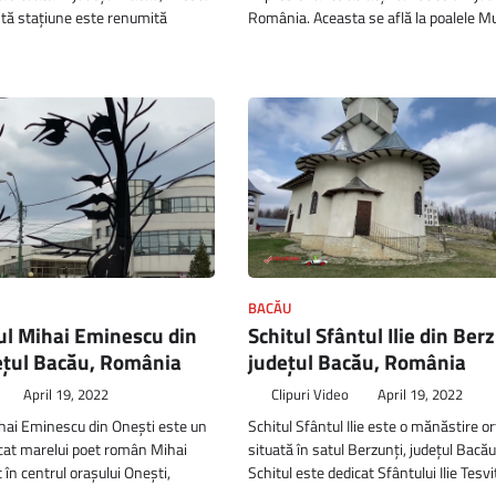
tă stațiune este renumită
România. Aceasta se află la poalele M
BACĂU
 Mihai Eminescu din
Schitul Sfântul Ilie din Berz
ețul Bacău, România
județul Bacău, România
April 19, 2022
Clipuri Video
April 19, 2022
ai Eminescu din Onești este un
Schitul Sfântul Ilie este o mănăstire o
at marelui poet român Mihai
situată în satul Berzunți, județul Bacă
 în centrul orașului Onești,
Schitul este dedicat Sfântului Ilie Tesv