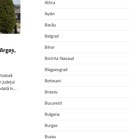
Attica
Aydın
Bacău
Belgrad
Bihor
 Argeș,
Bistrita-Nasaud
Blagoevgrad
rtodoxă
Botosani
 județul
ndată în…
Brasov
Bucuresti
Bulgaria
Burgas
Buzau