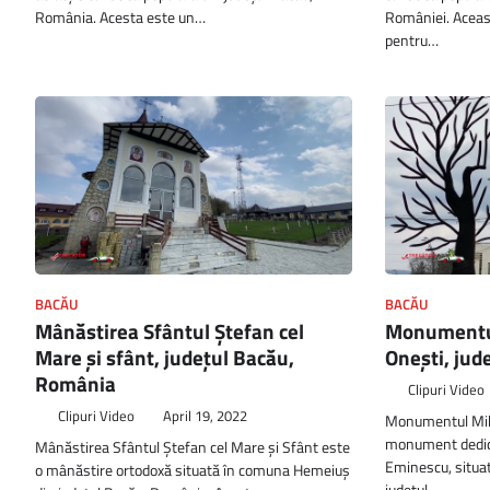
România. Acesta este un…
României. Aceas
pentru…
BACĂU
BACĂU
Mânăstirea Sfântul Ștefan cel
Monumentul
Mare și sfânt, județul Bacău,
Onești, jud
România
Clipuri Video
Clipuri Video
April 19, 2022
Monumentul Mih
monument dedic
Mânăstirea Sfântul Ștefan cel Mare și Sfânt este
Eminescu, situat
o mânăstire ortodoxă situată în comuna Hemeiuș
județul…