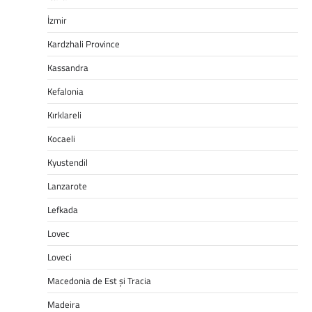
İzmir
Kardzhali Province
Kassandra
Kefalonia
Kırklareli
Kocaeli
Kyustendil
Lanzarote
Lefkada
Lovec
Loveci
Macedonia de Est și Tracia
Madeira