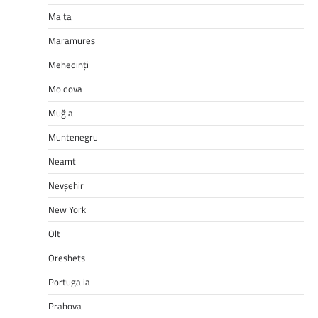
Malta
Maramures
Mehedinți
Moldova
Muğla
Muntenegru
Neamt
Nevşehir
New York
Olt
Oreshets
Portugalia
Prahova