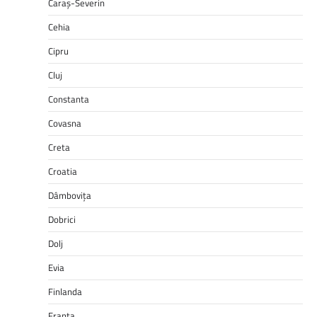
Caraș-Severin
Cehia
Cipru
Cluj
Constanta
Covasna
Creta
Croatia
Dâmbovița
Dobrici
Dolj
Evia
Finlanda
Franta