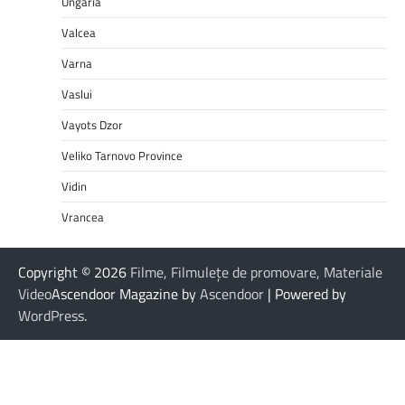
Ungaria
Valcea
Varna
Vaslui
Vayots Dzor
Veliko Tarnovo Province
Vidin
Vrancea
Copyright © 2026
Filme, Filmulețe de promovare, Materiale
Video
Ascendoor Magazine by
Ascendoor
| Powered by
WordPress
.