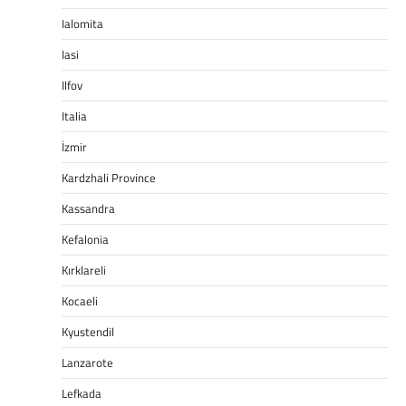
Ialomita
Iasi
Ilfov
Italia
İzmir
Kardzhali Province
Kassandra
Kefalonia
Kırklareli
Kocaeli
Kyustendil
Lanzarote
Lefkada