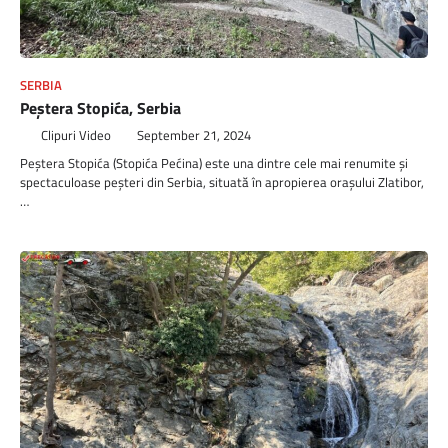
SERBIA
Peștera Stopića, Serbia
Clipuri Video
September 21, 2024
Peștera Stopića (Stopića Pećina) este una dintre cele mai renumite și
spectaculoase peșteri din Serbia, situată în apropierea orașului Zlatibor,
…