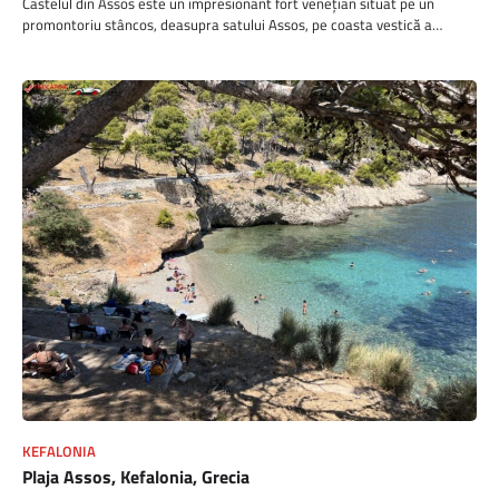
Castelul din Assos este un impresionant fort venețian situat pe un
promontoriu stâncos, deasupra satului Assos, pe coasta vestică a…
KEFALONIA
Plaja Assos, Kefalonia, Grecia