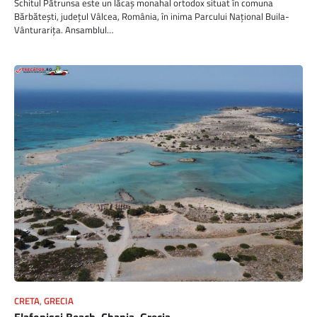
Schitul Pătrunsa este un lăcaș monahal ortodox situat în comuna
Bărbătești, județul Vâlcea, România, în inima Parcului Național Buila-
Vânturarița. Ansamblul…
CRETA
,
GRECIA
Elafonissi Beach, Chania, Grecia