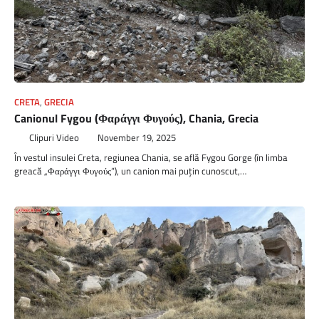
CRETA
,
GRECIA
Canionul Fygou (Φαράγγι Φυγούς), Chania, Gre­cia
Clipuri Video
November 19, 2025
În vestul insulei Creta, regiunea Chania, se află Fygou Gorge (în limba
greacă „Φαράγγι Φυγούς”), un canion mai puțin cunoscut,…