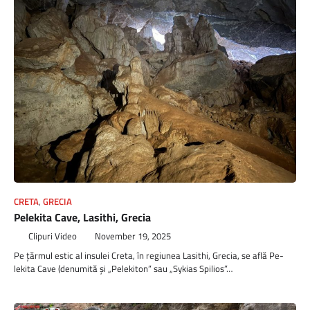
CRETA
,
GRECIA
Pelekita Cave, Lasithi, Grecia
Clipuri Video
November 19, 2025
Pe ţărmul estic al insulei Creta, în regiunea Lasithi, Grecia, se află Pe­
lekita Cave (denumită şi „Pe­lekiton” sau „Sykias Spilios”…