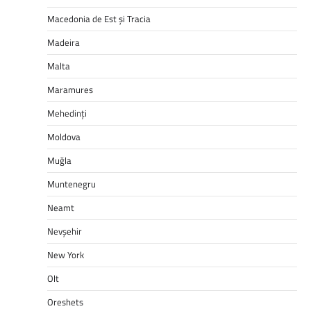
Macedonia de Est și Tracia
Madeira
Malta
Maramures
Mehedinți
Moldova
Muğla
Muntenegru
Neamt
Nevşehir
New York
Olt
Oreshets