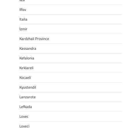
Ilfov
Italia
İzmir
Kardzhali Province
Kassandra
Kefalonia
Kırklareli
Kocaeli
Kyustendil
Lanzarote
Lefkada
Lovec
Loveci