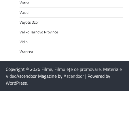
Varna
Vaslui
Vayots Dzor
Veliko Tarnovo Province
Vidin
Vrancea
Copyright © 2026
Filme, Filmulețe de promovare, Materiale
Video
Ascendoor Magazine by
Ascendoor
| Powered by
WordPress
.