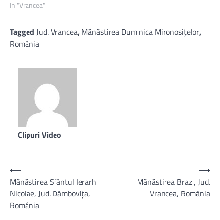
In "Vrancea"
Tagged
Jud. Vrancea
,
Mănăstirea Duminica Mironosiţelor
,
România
Clipuri Video
Post
⟵
⟶
Mănăstirea Sfântul Ierarh
Mănăstirea Brazi, Jud.
navigation
Nicolae, Jud. Dâmbovița,
Vrancea, România
România