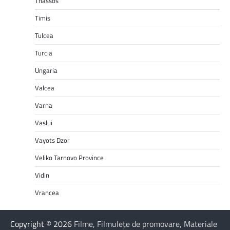
Thassos
Timis
Tulcea
Turcia
Ungaria
Valcea
Varna
Vaslui
Vayots Dzor
Veliko Tarnovo Province
Vidin
Vrancea
Copyright © 2026
Filme, Filmulețe de promovare, Materiale