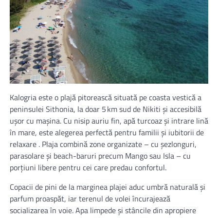
Kalogria este o plajă pitorească situată pe coasta vestică a
peninsulei Sithonia, la doar 5 km sud de Nikiti și accesibilă
ușor cu mașina. Cu nisip auriu fin, apă turcoaz și intrare lină
în mare, este alegerea perfectă pentru familii și iubitorii de
relaxare . Plaja combină zone organizate – cu șezlonguri,
parasolare și beach-baruri precum Mango sau Isla – cu
porțiuni libere pentru cei care predau confortul.
Copacii de pini de la marginea plajei aduc umbră naturală și
parfum proaspăt, iar terenul de volei încurajează
socializarea în voie. Apa limpede și stâncile din apropiere