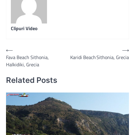
Clipuri Video
Post
⟵
⟶
Fava Beach Sithonia,
Karidi Beach Sithonia, Grecia
navigation
Halkidiki, Grecia
Related Posts